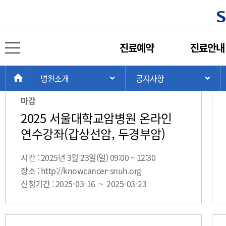
학술행사
주
진료예약
진료안내
메
전체 메뉴 열기
총 게시물:
25
뉴
현
>
>
>
HOME
병원소개
공지사항
주 메뉴 목록 열기
서
재
위
마감
치:
2025 서울대학교암병원 온라인
연수강좌(갑상선암, 두경부암)
시간 : 2025년 3월 23일(일) 09:00 ~ 12:30
장소 : http://knowcancer-snuh.org
신청기간 : 2025-03-16 ~ 2025-03-23