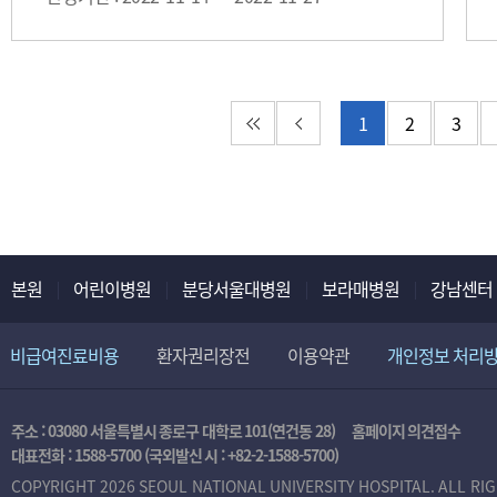
첫 페이지
이전 페이지
1
2
3
본원
어린이병원
분당서울대병원
보라매병원
강남센터
비급여진료비용
환자권리장전
이용약관
개인정보 처리
주소 : 03080 서울특별시 종로구 대학로 101(연건동 28)
홈페이지 의견접수
대표전화 :
1588-5700
(국외발신 시 :
+82-2-1588-5700
)
COPYRIGHT 2026 SEOUL NATIONAL UNIVERSITY HOSPITAL. ALL RI