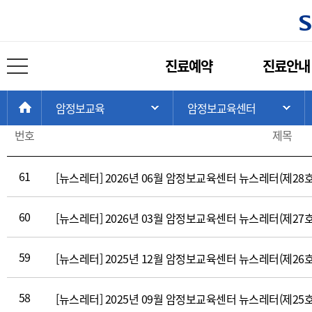
언론보도/행사알림
주
진료예약
진료안내
메
전체 메뉴 열기
총 게시물:
61
뉴
현
>
>
>
HOME
암정보교육
암정보교육센터
주 메뉴 목록 열기
서
재
언
위
번호
제목
론
치:
보
도/
61
[뉴스레터] 2026년 06월 암정보교육센터 뉴스레터(제28호
행
사
60
[뉴스레터] 2026년 03월 암정보교육센터 뉴스레터(제27호
알
림
(번
59
[뉴스레터] 2025년 12월 암정보교육센터 뉴스레터(제26호
호,
제
58
[뉴스레터] 2025년 09월 암정보교육센터 뉴스레터(제25호
목,