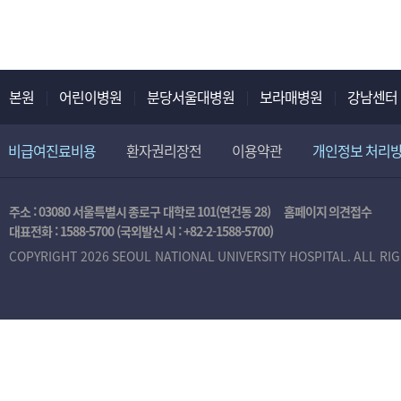
본원
어린이병원
분당서울대병원
보라매병원
강남센터
비급여진료비용
환자권리장전
이용약관
개인정보 처리
주소 : 03080 서울특별시 종로구 대학로 101(연건동 28)
홈페이지 의견접수
대표전화 :
1588-5700
(국외발신 시 :
+82-2-1588-5700
)
COPYRIGHT 2026 SEOUL NATIONAL UNIVERSITY HOSPITAL. ALL RI
본
인
인
증