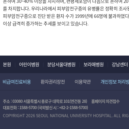
흔하여 30~40% 이상을 차지하며, 편평세포암이 다음으로 흔하여 20
를 차지합니다. 우리나라에서 피부암전구증의 유병률은 정확히 조사된
피부암전구증으로 진단 받은 환자 수가 1999년에 66명에 불과하였다가, 
이상 급격히 증가하는 추세를 보이고 있습니다.
본원
어린이병원
분당서울대병원
보라매병원
강남센터
비급여진료비용
환자권리장전
이용약관
개인정보 처리
주소 : 03080 서울특별시 종로구 대학로 101(연건동 28)
홈페이지 의견접수
대표전화 :
1588-5700
(국외발신 시 :
+82-2-1588-5700
)
COPYRIGHT 2026 SEOUL NATIONAL UNIVERSITY HOSPITAL. ALL RI