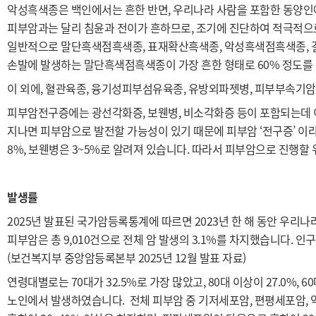
악성흑색종은 백인에서는 흔한 반면, 우리나라 사람을 포함한 동양인
피부암과는 달리 침윤과 전이가 흔하므로, 조기에 진단하여 적극적으
일반적으로 말단흑색점흑색종, 표재확산흑색종, 악성흑색점흑색종, 
손발에 발생하는 말단흑색점흑색종이 가장 흔한 형태로 60% 정도를
이 외에, 혈관육종, 융기성피부섬유육종, 유방외파젯병, 피부부속기암
피부암전구증에는 광선각화증, 보웬병, 비소각화증 등이 포함되는데 
지나면 피부암으로 발전할 가능성이 있기 때문에 피부암 ‘전구증’ 이
8%, 보웬병은 3~5%로 알려져 있습니다. 따라서 피부암으로 진행할
발생률
2025년 발표된 국가암등록통계에 따르면 2023년 한 해 동안 우리나라 
피부암은 총 9,010건으로 전체 암 발생의 3.1%를 차지했습니다. 인
(보건복지부 중앙암등록본부 2025년 12월 발표 자료)
연령대별로는 70대가 32.5%로 가장 많았고, 80대 이상이 27.0%, 6
노인에서 발생하였습니다. 전체 피부암 중 기저세포암, 편평세포암,