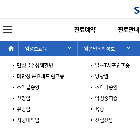
암종별 의학정보
주
진료예약
진료안내
메
전체 메뉴 열기
ㄱ / ㄴ / ㄷ / ㄹ
ㅁ / ㅂ / ㅅ / ㅇ
뉴
현
>
>
>
HOME
암정보교육
암종별의학정보
주 메뉴 목록 열기
서
재
위
만성골수성백혈병
말초T세포림프종
치:
미만성 큰 B세포 림프종
방광암
소아골종양
소아뇌종양
신장암
악성중피종
유방암
육종
자궁내막암
전립선암