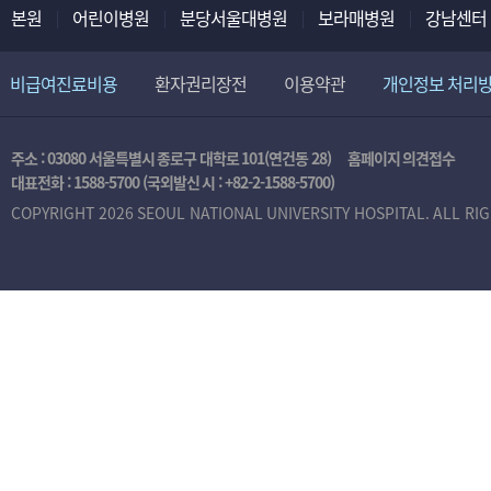
본원
어린이병원
분당서울대병원
보라매병원
강남센터
비급여진료비용
환자권리장전
이용약관
개인정보 처리
주소 : 03080 서울특별시 종로구 대학로 101(연건동 28)
홈페이지 의견접수
대표전화 :
1588-5700
(국외발신 시 :
+82-2-1588-5700
)
COPYRIGHT 2026 SEOUL NATIONAL UNIVERSITY HOSPITAL. ALL RI
본
인
인
증