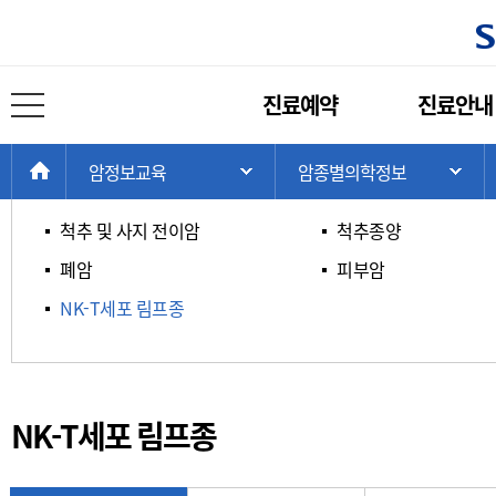
암종별 의학정보
주
진료예약
진료안내
메
전체 메뉴 열기
ㄱ / ㄴ / ㄷ / ㄹ
ㅁ / ㅂ / ㅅ / ㅇ
뉴
현
>
>
>
HOME
암정보교육
암종별의학정보
주 메뉴 목록 열기
서
재
위
척추 및 사지 전이암
척추종양
치:
폐암
피부암
NK-T세포 림프종
NK-T세포 림프종