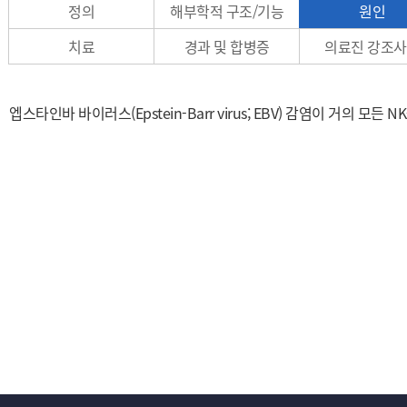
정의
해부학적 구조/기능
원인
치료
경과 및 합병증
의료진 강조
엡스타인바 바이러스(Epstein-Barr virus; EBV) 감염이 거의 모