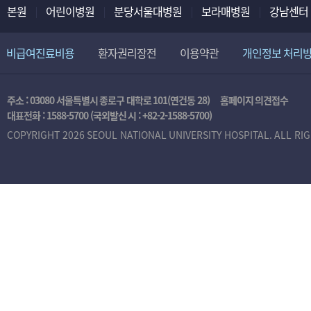
본원
어린이병원
분당서울대병원
보라매병원
강남센터
비급여진료비용
환자권리장전
이용약관
개인정보 처리
주소 : 03080 서울특별시 종로구 대학로 101(연건동 28)
홈페이지 의견접수
대표전화 :
1588-5700
(국외발신 시 :
+82-2-1588-5700
)
COPYRIGHT 2026 SEOUL NATIONAL UNIVERSITY HOSPITAL. ALL RI
본
인
인
증