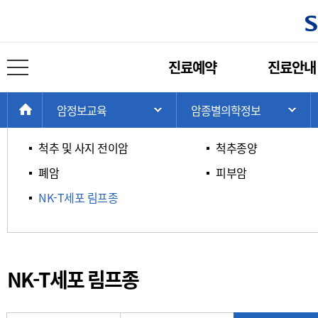
암종별 의학정보
주
진료예약
진료안내
메
전체 메뉴 열기
ㄱ / ㄴ / ㄷ / ㄹ
ㅁ / ㅂ / ㅅ / ㅇ
뉴
현
>
>
>
HOME
암정보교육
암종별의학정보
주 메뉴 목록 열기
서
재
위
척추 및 사지 전이암
척추종양
치:
폐암
피부암
NK-T세포 림프종
NK-T세포 림프종