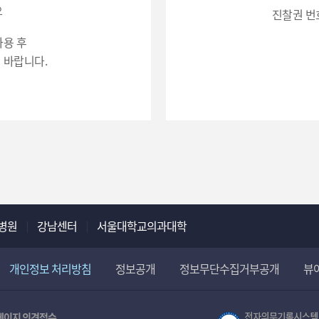
화
2. 수집하는 항
오
진찰권 번
번
(진찰권번호),
호
사용 후
3. 개인정보의 
입
 바랍니다.
력
병원
강남센터
서울대학교의과대학
개인정보 처리방침
정보공개
정보무단수집거부공개
뷰
페이지 의견접수