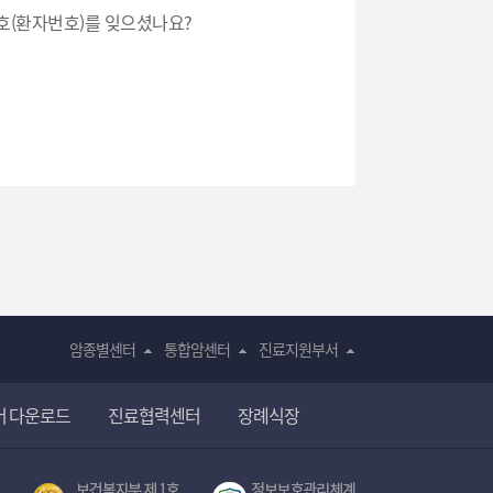
목 : 이름, 환자등록번호
호(환자번호)를 잊으셨나요?
 휴대전화번호
보유 및 이용기간 :
2년
암종별센터
통합암센터
진료지원부서
어 다운로드
진료협력센터
장례식장