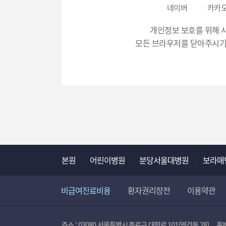
번
네이버
카카
호
개인정보 보호를 위해 
입
모든 브라우저를 닫아주시기
력
본원
어린이병원
분당서울대병원
보라매
비급여진료비용
환자권리장전
이용약관
주소 : 03080 서울특별시 종로구 대학로 101(연건동 28)
홈