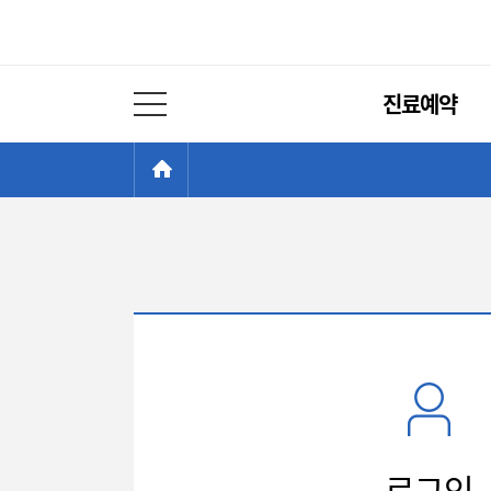
주
진료예약
메
전체 메뉴 열기
뉴
현
>
HOME
재
위
치:
로
그
인
로그인