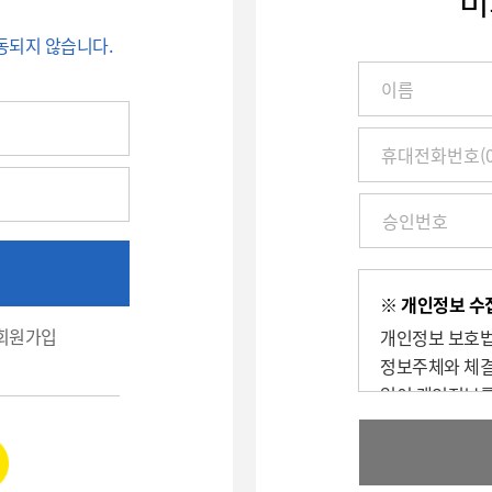
비
동되지 않습니다.
이
름
/
진
찰
권
번
호
(환
※ 개인정보 수집
자
회원가입
개인정보 보호법
번
호)
정보주체와 체결
/
없이 개인정보를
휴
대
1. 수집/이용 
전
확인 및 취소에