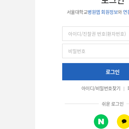
서울대학교
병원앱 회원정보
와
연
아
이
디
/
진
찰
권
로그인
번
호
아이디/비밀번호찾기
(환
자
쉬운 로그인
번
호),
비
밀