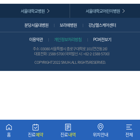
서울대학교병원
서울대학교어린이병원
분당서울대병원
보라매병원
강남헬스케어센터
이용약관
개인정보처리방침
PC버전보기
주소 : 03080 서울특별시 종로구 대학로 101(연건동 28)
대표전화 :
1588-5700 (국외발신 시 :
+82-2-1588-5700
)
COPYRIGHT 2022 SNUH. ALL RIGHTS RESERVED.
본
인
인
증
뒤로가기
홈
진료
예약
진료
내역
위치안내
전체