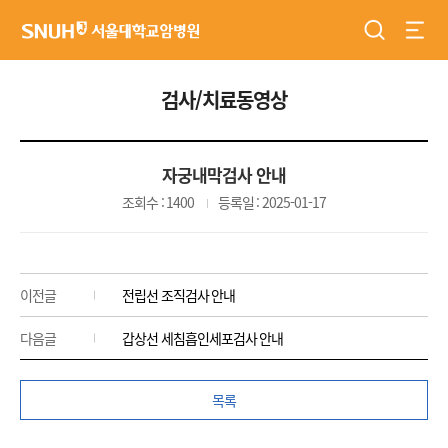
검색
전체
서울대학교암병원
검사/치료동영상
자궁내막검사 안내
조회수 : 1400
등록일 : 2025-01-17
이전글
전립선 조직검사 안내
다음글
갑상선 세침흡인세포검사 안내
목록