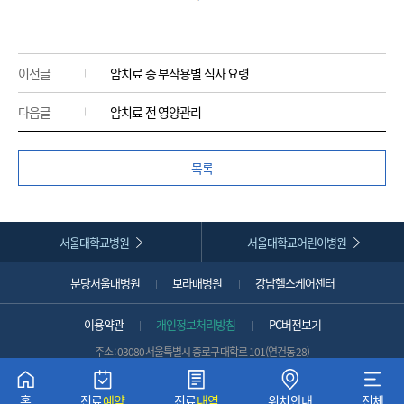
이전글
암치료 중 부작용별 식사 요령
다음글
암치료 전 영양관리
목록
서울대학교병원
서울대학교어린이병원
분당서울대병원
보라매병원
강남헬스케어센터
이용약관
개인정보처리방침
PC버전보기
주소 : 03080 서울특별시 종로구 대학로 101(연건동 28)
대표전화 :
1588-5700 (국외발신 시 :
+82-2-1588-5700
)
뒤로가기
COPYRIGHT 2022 SNUH. ALL RIGHTS RESERVED.
홈
진료
예약
진료
내역
위치안내
전체