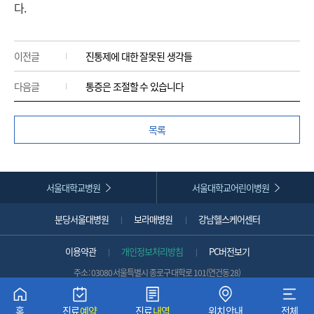
다.
이전글
진통제에 대한 잘못된 생각들
다음글
통증은 조절할 수 있습니다
목록
서울대학교병원
서울대학교어린이병원
분당서울대병원
보라매병원
강남헬스케어센터
이용약관
개인정보처리방침
PC버전보기
주소 : 03080 서울특별시 종로구 대학로 101(연건동 28)
대표전화 :
1588-5700 (국외발신 시 :
+82-2-1588-5700
)
뒤로가기
COPYRIGHT 2022 SNUH. ALL RIGHTS RESERVED.
홈
진료
예약
진료
내역
위치안내
전체