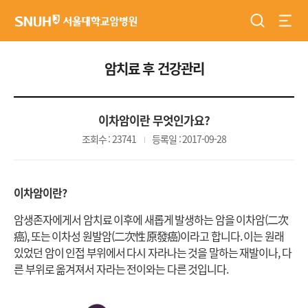
검색
전체
서울대학교암병원
암치료 후 건강관리
이차암이란 무엇인가요?
조회수 : 23741
등록일 : 2017-09-28
이차암이란?
암생존자에게서 암치료 이후에 새롭게 발생하는 암을 이차암(二次
癌), 또는 이차성 원발암(二次性 原發癌)이라고 합니다. 이는 원래
있었던 암이 인접 부위에서 다시 자라나는 것을 말하는 재발이나, 다
른 부위로 옮겨져서 자라는 전이와는 다른 것입니다.