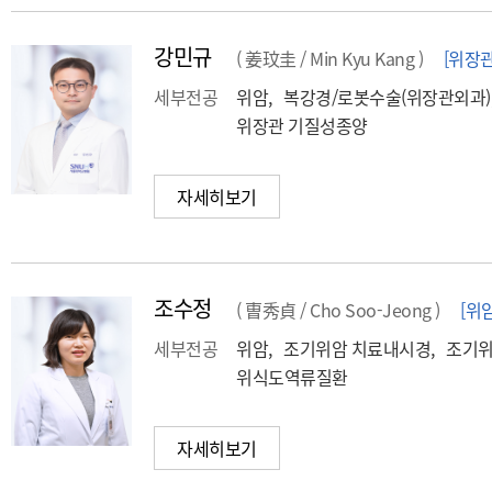
강민규
( 姜玟圭 / Min Kyu Kang )
[위장
세부전공
위암, 복강경/로봇수술(위장관외과)
위장관 기질성종양
자세히보기
조수정
( 曺秀貞 / Cho Soo-Jeong )
[위
세부전공
위암, 조기위암 치료내시경, 조기위
위식도역류질환
자세히보기