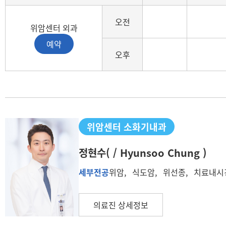
진료일정(구분, 월, 화, 수, 목, 금, 토)
오전
위암센터 외과
예약
오후
위암센터 소화기내과
정현수
( / Hyunsoo Chung )
세부전공
위암, 식도암, 위선종, 치료내
의료진 상세정보