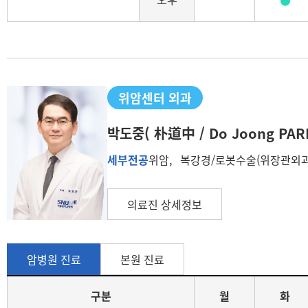
위암센터 외과
박도중
( 朴道中 / Do Joong PAR
세부전공
위암, 복강경/로봇수술(위장관외과
의료진 상세정보
암병원 진료
본원 진료
구분
월
화