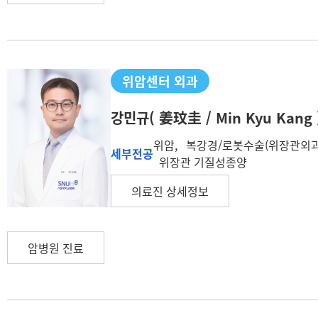
위암센터 외과
강민규
( 姜玟圭 / Min Kyu Kang 
위암, 복강경/로봇수술(위장관외과
세부전공
위장관 기질성종양
의료진 상세정보
암병원 진료