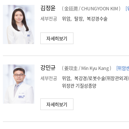
김정윤
( 金廷潤 / CHUNGYOON KIM )
[
세부전공
위암, 탈장, 복강경수술
자세히보기
강민규
( 姜玟圭 / Min Kyu Kang )
[위암센
세부전공
위암, 복강경/로봇수술(위장관외과)
위장관 기질성종양
자세히보기