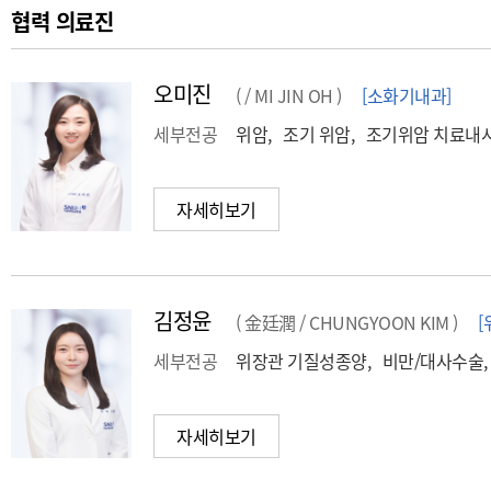
협력 의료진
오미진
( / MI JIN OH )
[소화기내과]
세부전공
위암, 조기 위암, 조기위암 치료내
자세히보기
김정윤
( 金廷潤 / CHUNGYOON KIM )
[
세부전공
위장관 기질성종양, 비만/대사수술,
자세히보기