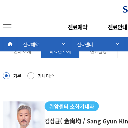
진료센터
주
진료예약
진료안내
메
전체 메뉴 열기
위암센터
뉴
현
>
>
>
HOME
진료예약
진료센터
주 메뉴 목록 열기
서
재
센터 소개
의료진 소개
진료일정
위
치:
의
기본
가나다순
료
진
검
색
위암센터 소화기내과
김상균
( 金尙均 / Sang Gyun Kim