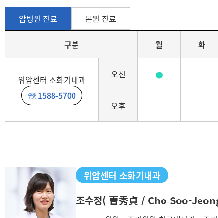
암병원 진료
본원 진료
구분
월
화
진료일정(구분, 월, 화, 수, 목, 금, 토)
오전
위암센터 소화기내과
☏ 1588-5700
오후
위암센터 소화기내과
조수정
( 曺秀貞 / Cho Soo-Jeong