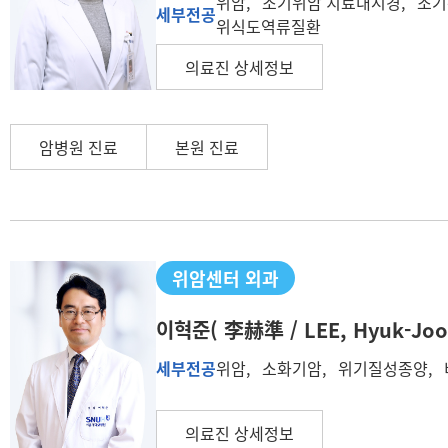
위암, 조기위암 치료내시경, 조
세부전공
위식도역류질환
의료진 상세정보
암병원 진료
본원 진료
위암센터 외과
이혁준
( 李赫準 / LEE, Hyuk-Joo
세부전공
위암, 소화기암, 위기질성종양,
의료진 상세정보