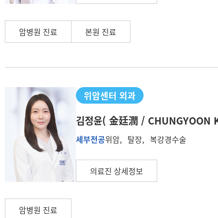
암병원 진료
본원 진료
위암센터 외과
김정윤
( 金廷潤 / CHUNGYOON K
세부전공
위암, 탈장, 복강경수술
의료진 상세정보
암병원 진료