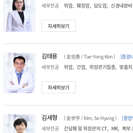
세부전공
위암, 췌장암, 담도암, 신경내분
자세히보기
김태용
( 金兌勇 / Tae-Yong Kim )
[종양
세부전공
위암, 간암, 위장관기질종, 맞춤
자세히보기
김세형
( 金世亨 / Kim, Se Hyung )
[종양
세부전공
간담췌 및 위장관의 CT, MR, 복