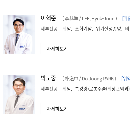
이혁준
( 李赫準 / LEE, Hyuk-Joon )
[위
세부전공
위암, 소화기암, 위기질성종양, 
자세히보기
박도중
( 朴道中 / Do Joong PARK )
[위
세부전공
위암, 복강경/로봇수술(위장관외과)
자세히보기