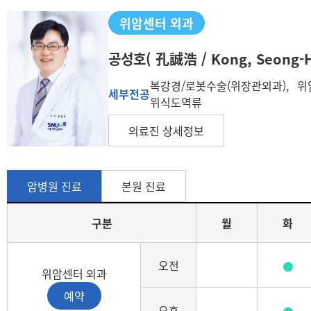
위암센터 외과
공성호
( 孔誠浩 / Kong, Seong-H
복강경/로봇수술(위장관외과), 위
세부전공
위식도역류
의료진 상세정보
암병원 진료
본원 진료
구분
월
화
진료일정(구분, 월, 화, 수, 목, 금, 토)
오전
위암센터 외과
예약
오후