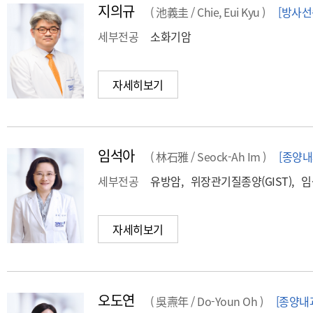
지의규
( 池義圭 / Chie, Eui Kyu )
[방사
세부전공
소화기암
자세히보기
임석아
( 林石雅 / Seock-Ah Im )
[종양내
세부전공
유방암, 위장관기질종양(GIST), 
자세히보기
오도연
( 吳燾年 / Do-Youn Oh )
[종양내