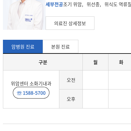
세부전공
조기 위암, 위선종, 위식도 역류
의료진 상세정보
암병원 진료
본원 진료
구분
월
화
진료일정(구분, 월, 화, 수, 목, 금, 토)
오전
위암센터 소화기내과
☏ 1588-5700
오후