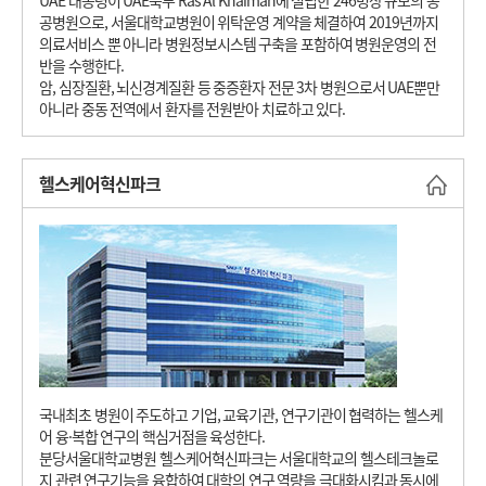
UAE 대통령이 UAE북부 Ras Al Khaimah에 설립한 246병상 규모의 공
공병원으로, 서울대학교병원이 위탁운영 계약을 체결하여 2019년까지
의료서비스 뿐 아니라 병원정보시스템 구축을 포함하여 병원운영의 전
반을 수행한다.
암, 심장질환, 뇌신경계질환 등 중증환자 전문 3차 병원으로서 UAE뿐만
아니라 중동 전역에서 환자를 전원받아 치료하고 있다.
헬스케어혁신파크
바로
국내최초 병원이 주도하고 기업, 교육기관, 연구기관이 협력하는 헬스케
어 융·복합 연구의 핵심거점을 육성한다.
분당서울대학교병원 헬스케어혁신파크는 서울대학교의 헬스테크놀로
지 관련 연구기능을 융합하여 대학의 연구 역량을 극대화시킴과 동시에