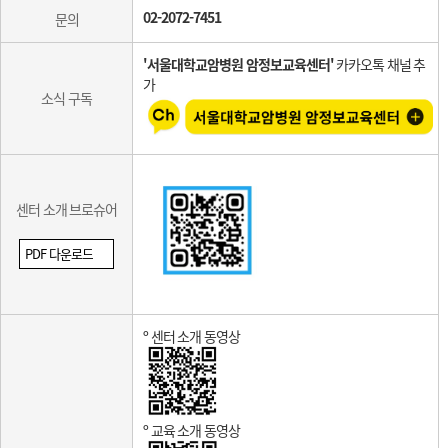
용
02-2072-7451
문의
대
상,
위
'
서울대학교암병원 암정보교육센터'
카카오톡 채널 추
치,
가
소식 구독
운
영
시
간,
문
의)
센터 소개 브로슈어
PDF 다운로드
º 센터 소개 동영상
º 교육 소개 동영상