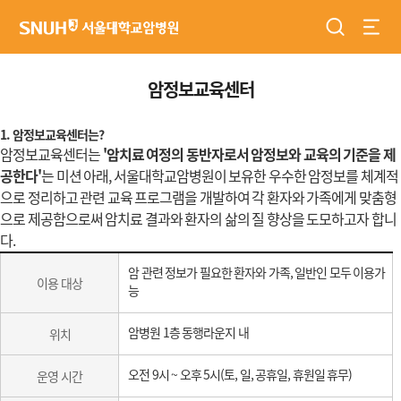
검색
전체
서울대학교암병원
암정보교육센터
1. 암정보교육센터는?
암정보교육센터는
'암치료 여정의 동반자로서 암정보와 교육의 기준을 제
공한다'
는 미션 아래, 서울대학교암병원이 보유한 우수한 암정보를 체계적
으로 정리하고 관련 교육 프로그램을 개발하여 각 환자와 가족에게 맞춤형
으로 제공함으로써 암치료 결과와 환자의 삶의 질 향상을 도모하고자 합니
다.
암
암 관련 정보가 필요한 환자와 가족, 일반인 모두 이용가
정
이용 대상
능
보
교
육
암병원 1층 동행라운지 내
위치
센
터
오전 9시 ~ 오후 5시(토, 일, 공휴일, 휴원일 휴무)
운영 시간
(이