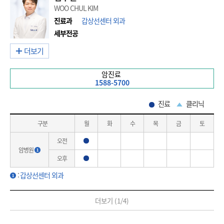
WOO CHUL KIM
진료과
갑상선센터 외과
세부전공
더보기
암진료
1588-5700
진료
클리닉
구분
월
화
수
목
금
토
오전
진료
암병원
오후
진료
:
갑상선센터 외과
더보기 (
1
/
4
)