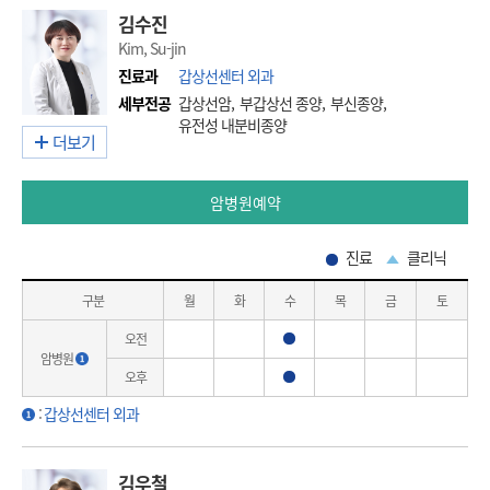
김수진
Kim, Su-jin
진료과
갑상선센터 외과
세부전공
갑상선암, 부갑상선 종양, 부신종양,
유전성 내분비종양
더보기
암병원예약
진료
클리닉
구분
월
화
수
목
금
토
오전
진료
암병원
오후
진료
:
갑상선센터 외과
김우철