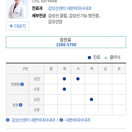
Cho, Sun Wook
진료과
갑상선센터 내분비대사내과
세부전공
갑상선 결절, 갑상선 기능 항진증,
갑상선암
더보기
암진료
1588-5700
진료
클리닉
구분
월
화
수
목
금
토
오전
진료
진료
암병원
오후
진료
오전
진료
본원
오후
:
갑상선센터 내분비대사내과
/
:
내분비대사내과