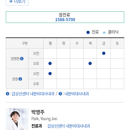
더보기
암진료
1588-5700
진료
클리닉
구분
월
화
수
목
금
토
오전
진료
암병원
오후
진료
진료
오전
진료
본원
오후
:
갑상선센터 내분비대사내과
/
:
내분비대사내과
박영주
Park, Young Joo
진료과
갑상선센터 내분비대사내과