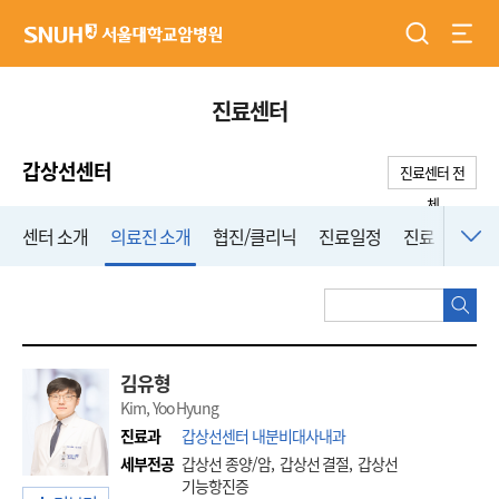
검색
전체
서울대학교암병원
진료센터
갑상선센터
진료센터 전
체
센터 소개
의료진 소개
협진/클리닉
진료일정
진료 FAQ
의
검
료
진
검
김유형
색
Kim, Yoo Hyung
진료과
갑상선센터 내분비대사내과
세부전공
갑상선 종양/암, 갑상선 결절, 갑상선
기능항진증