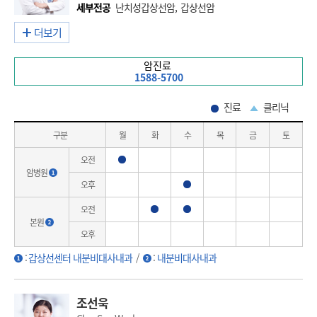
세부전공
난치성갑상선암, 갑상선암
더보기
암진료
1588-5700
진료
클리닉
구분
월
화
수
목
금
토
오전
진료
암병원
오후
진료
오전
진료
진료
본원
오후
:
갑상선센터 내분비대사내과
/
:
내분비대사내과
조선욱