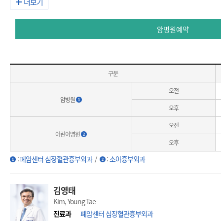
더보기
암병원예약
구분
오전
암병원
오후
오전
어린이병원
오후
:
폐암센터 심장혈관흉부외과
/
:
소아흉부외과
김영태
Kim, Young Tae
진료과
폐암센터 심장혈관흉부외과