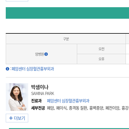
구분
오전
암병원
오후
:
폐암센터 심장혈관흉부외과
박샘이나
SAMINA PARK
진료과
폐암센터 심장혈관흉부외과
세부전공
폐암, 폐이식, 종격동 질환, 흉벽종양, 폐전이암, 흉
더보기