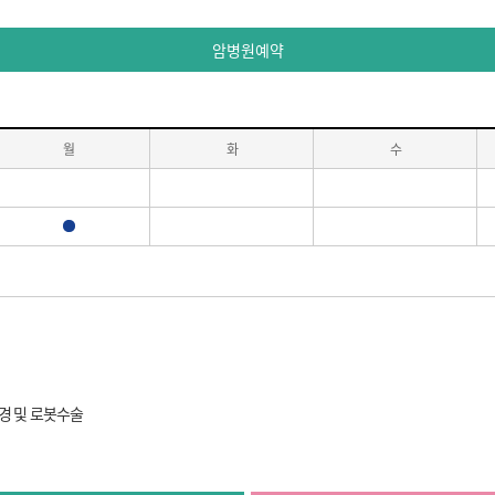
암병원예약
월
화
수
진료
강경 및 로봇수술