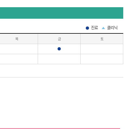
진료
클리닉
목
금
토
진료