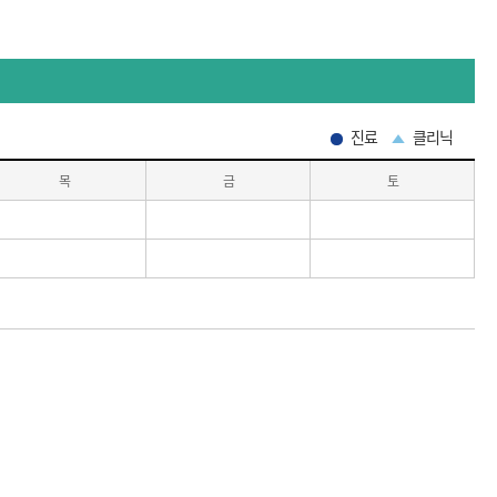
진료
클리닉
목
금
토