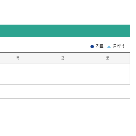
진료
클리닉
목
금
토