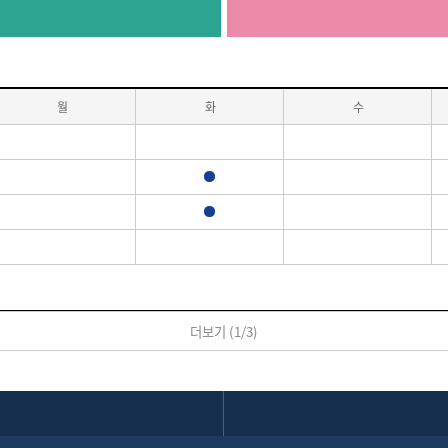
월
화
수
진료
진료
더보기 (
1
/
3
)