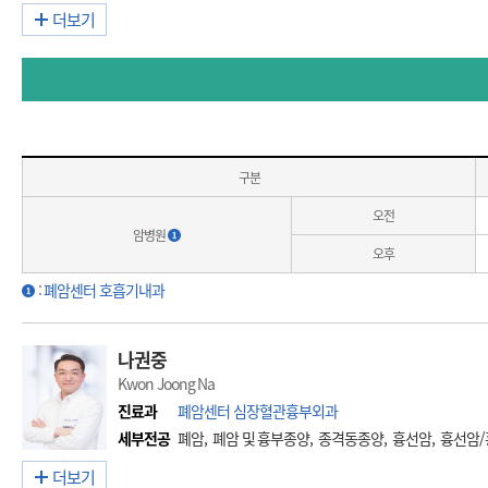
더보기
구분
오전
암병원
오후
:
폐암센터 호흡기내과
나권중
Kwon Joong Na
진료과
폐암센터 심장혈관흉부외과
세부전공
폐암, 폐암 및 흉부종양, 종격동종양, 흉선암, 흉선암
더보기