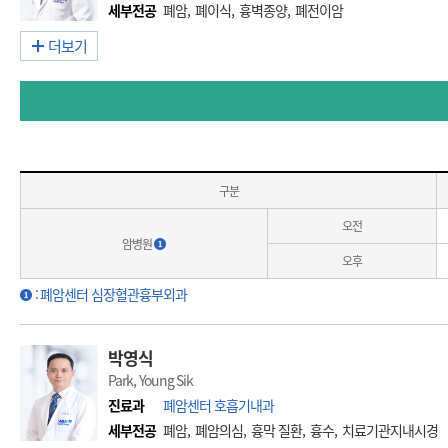
세부전공
폐암, 폐이식, 흉벽종양, 폐전이암
더보기
구분
오전
암병원
오후
:
폐암센터 심장혈관흉부외과
박영식
Park, Young Sik
진료과
폐암센터 호흡기내과
세부전공
폐암, 폐암의심, 흉막 질환, 흉수, 치료기관지내시경