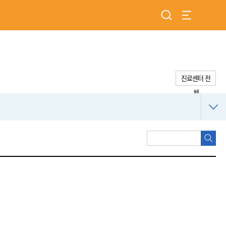
검색
전체 메뉴 
진료센터 전
체
의
검
료
진
검
색