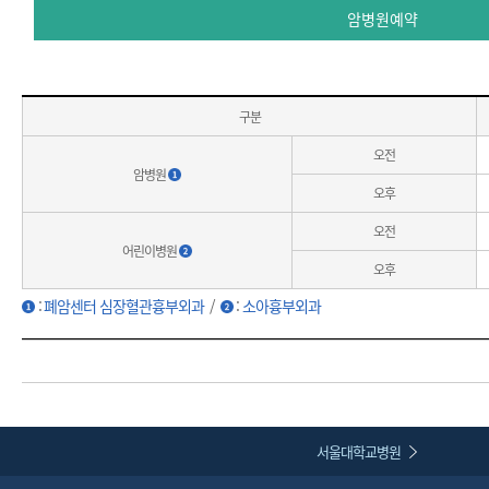
암병원예약
구분
오전
암병원
오후
오전
어린이병원
오후
:
폐암센터 심장혈관흉부외과
/
:
소아흉부외과
서울대학교병원