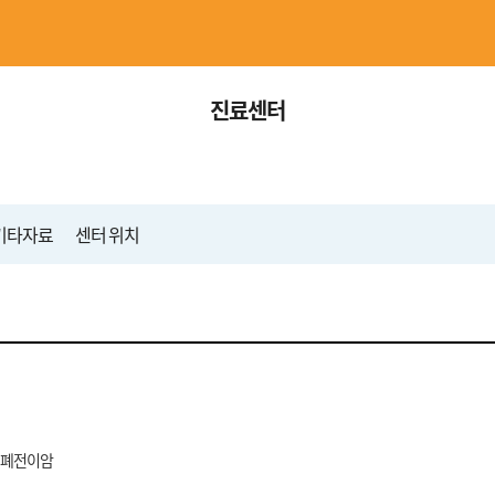
진료센터
기타자료
센터 위치
, 폐전이암