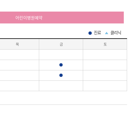
어린이병원예약
진료
클리닉
목
금
토
진료
진료