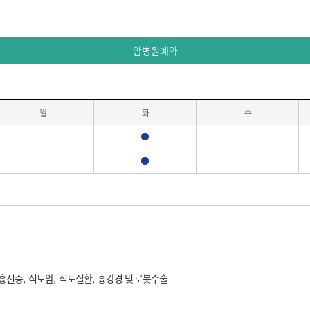
암병원예약
월
화
수
진료
진료
/흉선종, 식도암, 식도질환, 흉강경 및 로봇수술