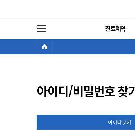
주
진료예약
메
전체 메뉴 열기
뉴
현
>
HOME
재
위
치:
아이디/비밀번호 찾
아이디 찾기