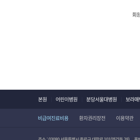
회원
본원
어린이병원
분당서울대병원
보라매
비급여진료비용
환자권리장전
이용약관
주소 : 03080 서울특별시 종로구 대학로 101(연건동 28)
홈