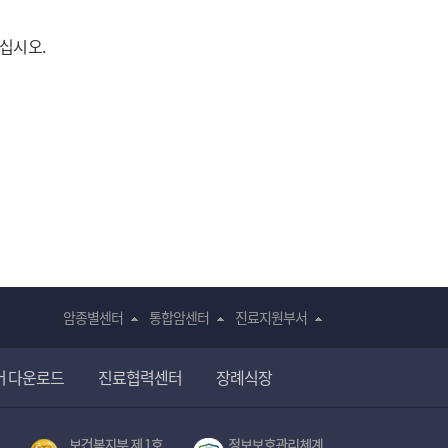
주십시오.
암종별센터
통합암센터
진료지원부서
어 다운로드
진료협력센터
장례식장