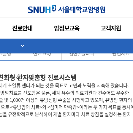
인쇄
관심콘텐츠
URL복사
서울대학교암
진료안내
암정보교육
고객지원
진료센터 
>
기
서브 메뉴 목록 열기
료일정
진료 FAQ
협진 / 클리닉
관련자료
자친화형∙환자맞춤형 진료시스템
 세계 초일류 센터가 되는 것을 목표로 고민과 노력을 지속해 왔습니다. 
내 유방암치료를 선도함은 물론, 세계 유수의 의료기관과 견주어도
우수한
수술 및 1,000건 이상의 유방성형 수술을 시행하고 있으며, 유방암 환자의
진으로
<유방암의 치료>와 <심미적 만족감>이라는 두 가지 목표를 동시
특성을 유전학적으로 분석하여 개별 환자마다 치료 방
침을 설정하는 환자