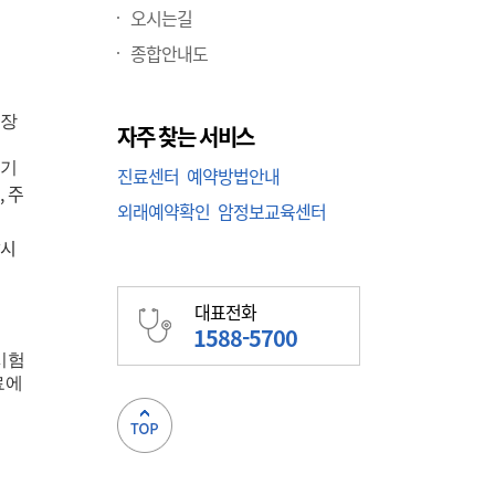
오시는길
종합안내도
가장
자주 찾는 서비스
초기
진료센터
예약방법안내
,
주
외래예약확인
암정보교육센터
상시
대표전화
1588-5700
시험
료에