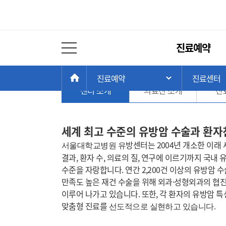
진료센터
주
진료예약
메
전체 메뉴 열기
유방센터
뉴
현
>
>
HOME
진료예약
진료센터
주 메뉴 목록 열
재
센터 소개
의료진 소개
진
위
치:
세계 최고 수준의 유방암 수술과 환
방센터는 2004년 개소한 이래
서울대학교병원 유
결과, 환자 수, 의료의 질, 연구에 이르기까지 국
수준을 자랑합니다.
연간 2,200건 이상의 유방암 
만족도 높은 재건 수술을 위해 외과·성형외과의 협
이루어 나가고 있습니다. 또한, 각 환자의 유방암 
맞춤형 진료를
선도적으로 실현하고 있습니다.