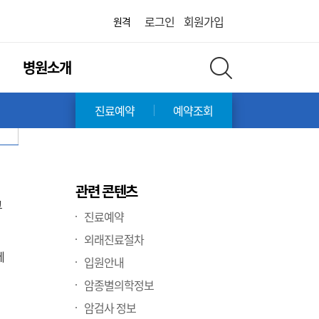
화면 축소
화면 확대
병원
로그인
회원가입
원격
병원소개
전체 검색 레이어 열기
전체
진료예약
예약조회
관련 콘텐츠
그
진료예약
외래진료절차
에
입원안내
암종별의학정보
암검사 정보