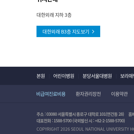
대한외래 지하 3층
대한외래 B3층 지도보기
본원
어린이병원
분당서울대병원
보라매
비급여진료비용
환자권리장전
이용약관
주소 : 03080 서울특별시 종로구 대학로 101(연건동 28)
홈
대표전화 :
1588-5700
(국외발신 시 :
+82-2-1588-5700
)
COPYRIGHT 2026 SEOUL NATIONAL UNIVERSITY H