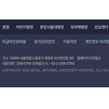
본원
어린이병원
분당서울대병원
보라매병원
강남센터
비급여진료비용
환자권리장전
이용약관
개인정보 처리
주소 : 03080 서울특별시 종로구 대학로 101(연건동 28)
홈페이지 의견접수
대표전화 :
1588-5700
(국외발신 시 :
+82-2-1588-5700
)
COPYRIGHT 2026 SEOUL NATIONAL UNIVERSITY HOSPITAL. ALL RI
본
인
인
증