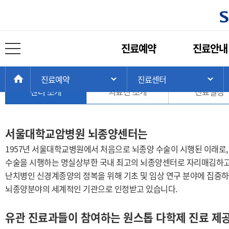
진료센터
주
진료예약
진료안내
메
전체 메뉴 열기
뇌종양센터
뉴
현
>
>
>
HOME
진료예약
진료센터
주 메뉴 목록 열기
서
재
센터 소개
의료진 소개
진료일정
위
치:
서울대학교암병원 뇌종양센터는
1957년 서울대학교병원에서 처음으로 뇌종양 수술이 시행된 이래로, 
수
술을 시행하는 명실상부한 국내 최고의 뇌종양센터로 자리매김하고
난치병
인 신경계종양의 정복을 위해 기초 및 임상 연구 분야에 집중
뇌종양분야의 세계적인 기관으로 인정받고 있습니다.
유관 진료과들이 참여하는 원스톱 다학제 진료 제