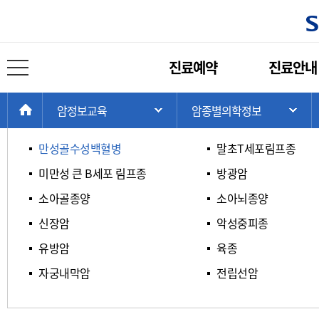
암종별 의학정보
주
진료예약
진료안내
메
전체 메뉴 열기
ㄱ / ㄴ / ㄷ / ㄹ
ㅁ / ㅂ / ㅅ / ㅇ
뉴
현
>
>
>
HOME
암정보교육
암종별의학정보
주 메뉴 목록 열기
서
재
위
만성골수성백혈병
말초T세포림프종
치:
미만성 큰 B세포 림프종
방광암
소아골종양
소아뇌종양
신장암
악성중피종
유방암
육종
자궁내막암
전립선암