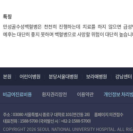
특징
만성골수성백혈병은 천천히 진행하는데 치료를 하지 않으면 급성
예후는 대단히 좋지 못하며 백혈병으로 사망할 위험이 대단히 높습니
본원
어린이병원
분당서울대병원
보라매병원
강남센터
비급여진료비용
환자권리장전
이용약관
개인정보 처리
주소 : 03080 서울특별시 종로구 대학로 101(연건동 28)
홈페이지 의견접수
대표전화 :
1588-5700
(국외발신 시 :
+82-2-1588-5700
)
COPYRIGHT 2026 SEOUL NATIONAL UNIVERSITY HOSPITAL. ALL RI