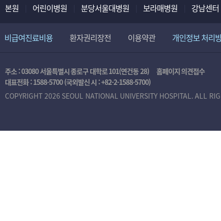
본원
어린이병원
분당서울대병원
보라매병원
강남센터
비급여진료비용
환자권리장전
이용약관
개인정보 처리
주소 : 03080 서울특별시 종로구 대학로 101(연건동 28)
홈페이지 의견접수
대표전화 :
1588-5700
(국외발신 시 :
+82-2-1588-5700
)
COPYRIGHT 2026 SEOUL NATIONAL UNIVERSITY HOSPITAL. ALL RI
본
인
인
증