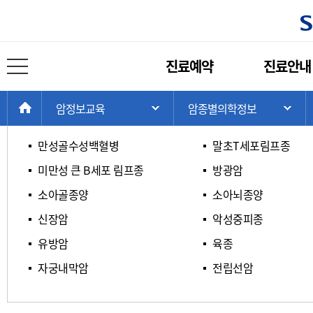
암종별 의학정보
주
진료예약
진료안내
메
전체 메뉴 열기
ㄱ / ㄴ / ㄷ / ㄹ
ㅁ / ㅂ / ㅅ / ㅇ
뉴
현
>
>
>
HOME
암정보교육
암종별의학정보
주 메뉴 목록 열기
서
재
위
만성골수성백혈병
말초T세포림프종
치:
미만성 큰 B세포 림프종
방광암
소아골종양
소아뇌종양
신장암
악성중피종
유방암
육종
자궁내막암
전립선암