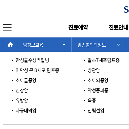
암종별 의학정보
주
진료예약
진료안내
메
전체 메뉴 열기
ㄱ / ㄴ / ㄷ / ㄹ
ㅁ / ㅂ / ㅅ / ㅇ
뉴
현
>
>
>
HOME
암정보교육
암종별의학정보
주 메뉴 목록 열기
서
재
위
만성골수성백혈병
말초T세포림프종
치:
미만성 큰 B세포 림프종
방광암
소아골종양
소아뇌종양
신장암
악성중피종
유방암
육종
자궁내막암
전립선암