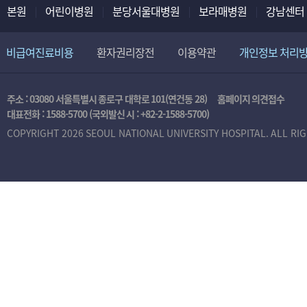
본원
어린이병원
분당서울대병원
보라매병원
강남센터
비급여진료비용
환자권리장전
이용약관
개인정보 처리
주소 : 03080 서울특별시 종로구 대학로 101(연건동 28)
홈페이지 의견접수
대표전화 :
1588-5700
(국외발신 시 :
+82-2-1588-5700
)
COPYRIGHT 2026 SEOUL NATIONAL UNIVERSITY HOSPITAL. ALL RI
본
인
인
증