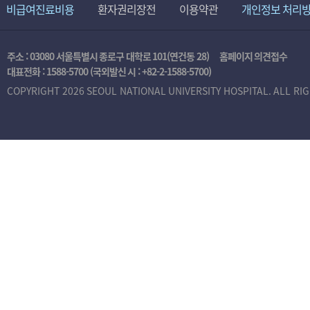
비급여진료비용
환자권리장전
이용약관
개인정보 처리
주소 : 03080 서울특별시 종로구 대학로 101(연건동 28)
홈페이지 의견접수
대표전화 :
1588-5700
(국외발신 시 :
+82-2-1588-5700
)
COPYRIGHT 2026 SEOUL NATIONAL UNIVERSITY HOSPITAL. ALL RI
본
인
인
증