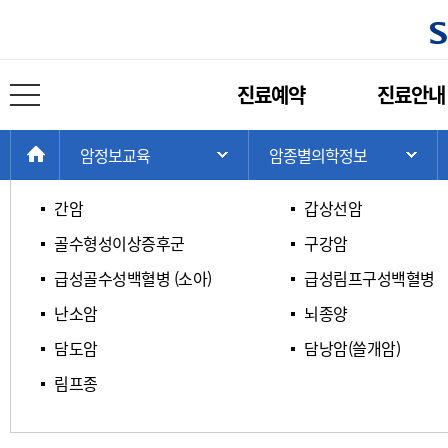
암종별 의학정보
주
진료예약
진료안내
메
전체 메뉴 열기
ㄱ / ㄴ / ㄷ / ㄹ
ㅁ / ㅂ / ㅅ / ㅇ
뉴
현
>
>
>
HOME
암정보교육
암종별의학정보
주 메뉴 목록 열기
서
재
위
간암
갑상선암
치:
골수형성이상증후군
구강암
급성골수성백혈병 (소아)
급성림프구성백혈병
난소암
뇌종양
담도암
담낭암(쓸개암)
림프종