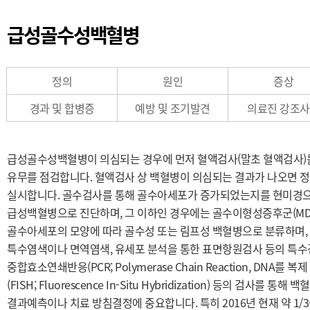
급성골수성백혈병
정의
원인
증상
경과 및 합병증
예방 및 조기발견
의료진 강조
급성골수성백혈병이 의심되는 경우에 먼저 혈액검사(말초 혈액검사)를
유무를 점검합니다. 혈액검사 상 백혈병이 의심되는 결과가 나오면 
실시합니다. 골수검사를 통해 골수아세포가 증가되었는지를 현미경으
급성백혈병으로 진단하며, 그 이하인 경우에는 골수이형성증후군(MDS; mye
골수아세포의 모양에 따라 골수성 또는 림프성 백혈병으로 분류하며,
특수염색이나 면역염색, 유세포 분석을 통한 표면항원검사 등의 특수
중합효소연쇄반응(PCR; Polymerase Chain Reaction, DN
(FISH; Fluorescence In-Situ Hybridization) 등의 검
결과예측이나 치료 방침결정에 중요합니다. 특히 2016년 현재 약 1