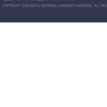
COPYRIGHT 2026 SEOUL NATIONAL UNIVERSITY HOSPITAL. ALL RI
본
인
인
증