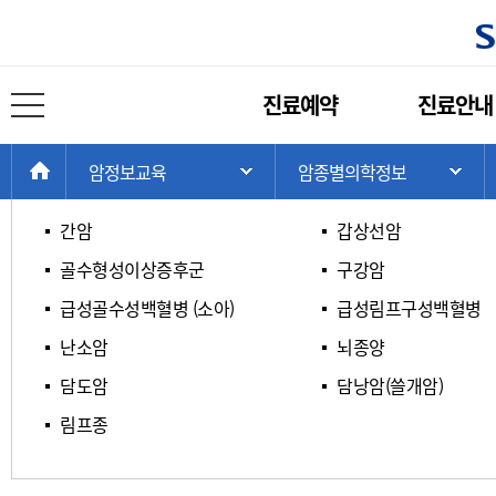
암종별 의학정보
주
진료예약
진료안내
메
전체 메뉴 열기
ㄱ / ㄴ / ㄷ / ㄹ
ㅁ / ㅂ / ㅅ / ㅇ
뉴
현
>
>
>
HOME
암정보교육
암종별의학정보
주 메뉴 목록 열기
서
재
위
간암
갑상선암
치:
골수형성이상증후군
구강암
급성골수성백혈병 (소아)
급성림프구성백혈병
난소암
뇌종양
담도암
담낭암(쓸개암)
림프종