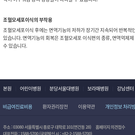
조혈모세포이식의 부작용
조혈모세포이식 후에는 면역기능의 저하가 장기간 지속되어 반복적인 
있습니다. 면역기능의 회복은 조혈모세포 이식편의 종류, 면역억제제 
수 있습니다.
본원
어린이병원
분당서울대병원
보라매병원
강남센터
비급여진료비용
환자권리장전
이용약관
개인정보 처리
주소 : 03080 서울특별시 종로구 대학로 101(연건동 28)
홈페이지 의견접수
대표전화 :
1588-5700
(국외발신 시 :
+82-2-1588-5700
)